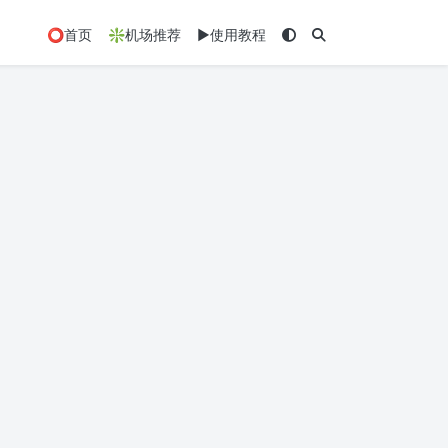
⭕首页
❇️机场推荐
▶️使用教程