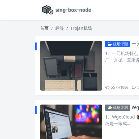
首页
标签
Trojan机场
一
机场评测
1、一元机场特点
厂「月抛」云服
557
次阅读
Wge
机场评测
1、WgetCloud
场是一家成…