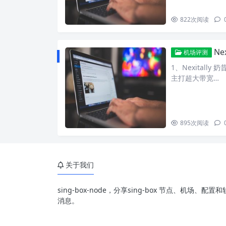
822
次阅读
Nex
机场评测
1、Nexitall
主打超大带宽…
895
次阅读
关于我们
sing-box-node，分享sing-box 节点、机场
消息。