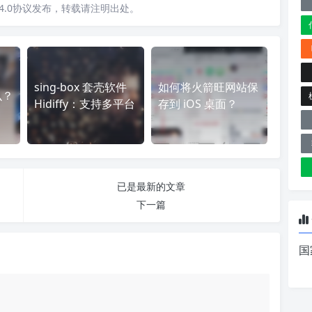
4.0协议发布，转载请注明出处。
sing-box 套壳软件
如何将火箭旺网站保
么？
Hidiffy：支持多平台
存到 iOS 桌面？
已是最新的文章
下一篇
国