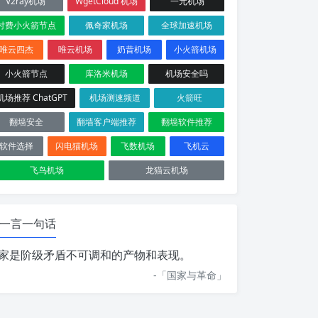
V2ray机场
WgetCloud 机场
一元机场
付费小火箭节点
佩奇家机场
全球加速机场
唯云四杰
唯云机场
奶昔机场
小火箭机场
小火箭节点
库洛米机场
机场安全吗
机场推荐 ChatGPT
机场测速频道
火箭旺
翻墙安全
翻墙客户端推荐
翻墙软件推荐
软件选择
闪电猫机场
飞数机场
飞机云
飞鸟机场
龙猫云机场
一言一句话
家是阶级矛盾不可调和的产物和表现。
-「
国家与革命
」