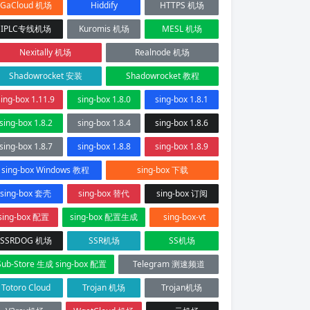
GaCloud 机场
Hiddify
HTTPS 机场
IPLC专线机场
Kuromis 机场
MESL 机场
Nexitally 机场
Realnode 机场
Shadowrocket 安装
Shadowrocket 教程
sing-box 1.11.9
sing-box 1.8.0
sing-box 1.8.1
sing-box 1.8.2
sing-box 1.8.4
sing-box 1.8.6
sing-box 1.8.7
sing-box 1.8.8
sing-box 1.8.9
sing-box Windows 教程
sing-box 下载
sing-box 套壳
sing-box 替代
sing-box 订阅
sing-box 配置
sing-box 配置生成
sing-box-vt
SSRDOG 机场
SSR机场
SS机场
Sub-Store 生成 sing-box 配置
Telegram 测速频道
Totoro Cloud
Trojan 机场
Trojan机场